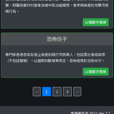
繫，隸屬各鄉村村委會及親中政治組織等，會參與無差別攻擊市民
嘅行為。
以關鍵字搜尋
恐佈份子
專門係香港各區街道上無差別毆打市民嘅人，包括黑社會成員等
（不包括警察）。以國際判斷標準而言，佢哋相等於恐佈份子。
以關鍵字搜尋
‹
1
2
3
›
香港編年史 2021: Ver 2.2