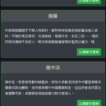
以關鍵字搜尋
親屬
列係呢個關鍵字下嘅人物資料，都附帶有佢嘅各個家屬及親人資
料，不限於老豆老母、兄弟姊妹、老婆仔女、女友二奶⋯⋯ 唔好
同我地講禍不及家人，呢句係提醒當權者唔好濫用公權力，唔係用
嚟嚇升斗市民。
以關鍵字搜尋
親中派
親中派，係香港多數叫做藍絲，佢地大多數支持現今中屬香港嘅半
獨裁式政治體制，支持香港實行中國獨裁制定，往往亦會支持黑社
會襲擊市民，或警察使用過度暴力對付香港人。
以關鍵字搜尋