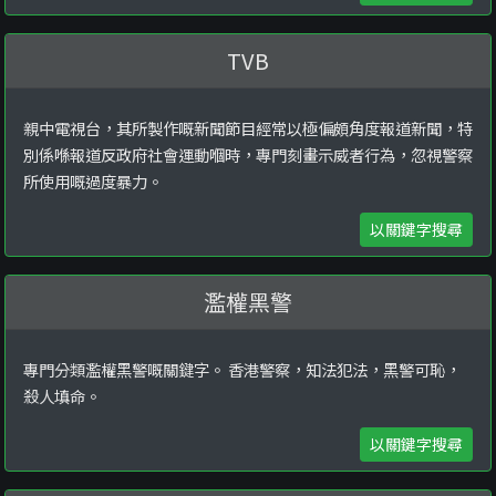
TVB
親中電視台，其所製作嘅新聞節目經常以極偏頗角度報道新聞，特
別係喺報道反政府社會運動嗰時，專門刻畫示威者行為，忽視警察
所使用嘅過度暴力。
以關鍵字搜尋
濫權黑警
專門分類濫權黑警嘅關鍵字。 香港警察，知法犯法，黑警可恥，
殺人填命。
以關鍵字搜尋