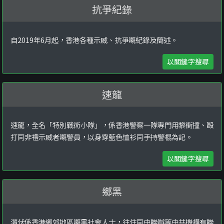
抗爭紀錄
自2019年6月起，香港各種示威、抗爭嘅紀錄及簡述。
以關鍵字搜尋
速龍
速龍，全名「特別戰術小隊」，係香港警察一隊專門用黎衝撞、毆
打同非禮示威者嘅警員，以身穿藍色恤衫同手持警棍為記。
以關鍵字搜尋
鄉黑
潛伏係香港鄉郊地區嘅黑社會人士，往住同中聯辦等中共機構有聯