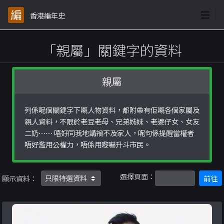
香港編年史
「親屬」關鍵字的資料
親屬
列係呢個關鍵字下嘅人物資料，都附帶有佢嘅各個家屬及
親人資料，不限於老豆老母、兄弟姊妹、老婆仔女、女友
二奶⋯⋯ 唔好同我地講禍不及家人，呢句係提醒當權者
唔好濫用公權力，唔係用嚟嚇升斗市民。
選擇頁面：
顯示資料：
前往