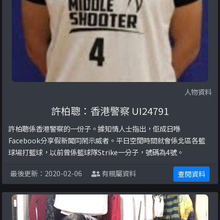
人物資料
許柏聰：香港警察 UI24791
許柏聰係香港警察的一份子。據知情人士指出，佢成日喺
Facebook分享假新聞同鬧示威者。平日空閒時間就會係北區各籃
球場打籃球，以前曾係籃球隊Strike一分子，號碼為4號。
最後更新：2020-02-06
有親屬資料
查閱資料