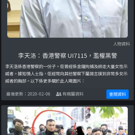
人物資料
李天洛：香港警察 UI7115，濫權黑警
李天洛係香港警察的一份子。佢曾經係金鐘拘捕及綁走大量女性示
威者。據知情人士指，佢經常向其他警察下屬揚言摸到非常多女示
威者的胸部。以下係更多關於此人嘅圖片：
最後更新：2020-02-06
有親屬資料
查閱資料