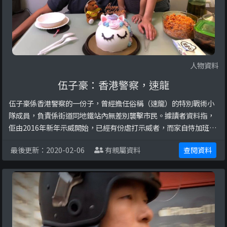
人物資料
伍子豪：香港警察，速龍
伍子豪係香港警察的一份子，曾經擔任俗稱（速龍）的特別戰術小
隊成員，負責係街道同地鐵站內無差別襲擊市民。據讀者資料指，
佢由2016年新年示威開始，已經有份虐打示威者，而家自恃加班津
貼，係Facebook問換車要用幾錢。以下係更多關於此人嘅圖片：
最後更新：2020-02-06
有親屬資料
查閱資料