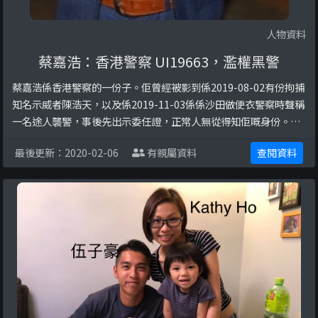
人物資料
蔡嘉浩：香港警察 UI19663，濫權黑警
蔡嘉浩係香港警察的一份子。佢曾經被影到係2019-08-02有份拘捕
知名示威者陳浩天，以及係2019-11-03係係沙田做便衣警察時聲稱
一名途人襲警，事後先出示委任證，正常人無從得知佢嘅身份。以
下係更多關於此人嘅圖片：
最後更新：2020-02-06
有親屬資料
查閱資料