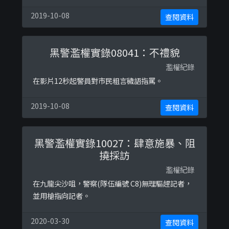
警員在拘捕期間不肯出示委任證並且恐嚇她，這有
機會違反《警察通例》(20-14)各項中，市民提出要
2019-10-08
查閱資料
求，至少有一名軍裝警務人員應出示委任證，才可
執行職務。
黑警濫權實錄08041：不禮貌
濫權紀錄
在影片12秒起警員對市民粗言穢語指罵。
2019-10-08
查閱資料
黑警濫權實錄10027：肆意施暴、阻
撓採訪
濫權紀錄
在九龍尖沙咀，警察(隊伍編號 C8)無理驅趕記者，
並用槍指向記者。
2020-03-30
查閱資料