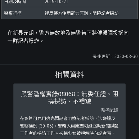
日期及時間
2019-10-21
警察行徑
違反警方使用武力原則、阻撓記者採訪
在新界元朗，警方無故地及無警告下將催淚彈投擲向
一群記者爆炸。
最後更新：2020-03-30
相關資料
黑警濫權實錄08068：無委任證、阻
撓採訪、不禮貌
濫權紀錄
在影片可見用強光閃記者阻撓記者採訪，涉嫌違反
警察通例 (39-05)，警務人員應盡可能協助新聞媒體
工作者的採訪工作。被捕少女被押解時向記者表示