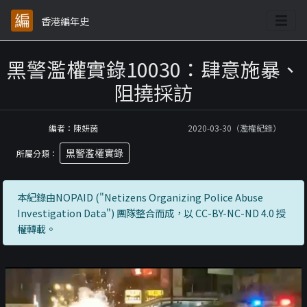
香港編年史
黑警濫權實錄10030：肆意施暴、
阻撓採訪
編者：陳妍茵
2020-03-30（濫權紀錄）
黑警濫權實錄
所屬分類：
本紀錄由NOPAID ("Netizens Organizing Police Abuse
Investigation Data") 團隊整合而成，以 CC-BY-NC-ND 4.0 授
權轉載。