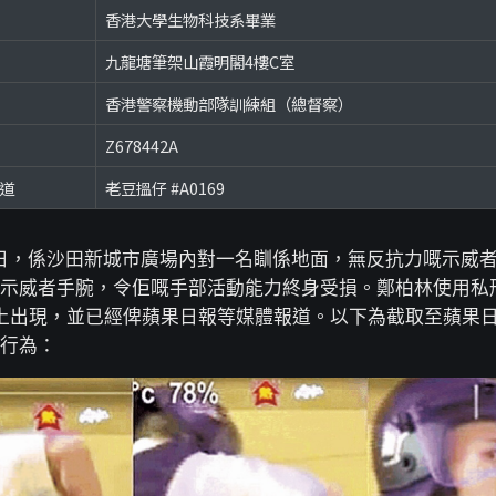
香港大學生物科技系畢業
九龍塘筆架山霞明閣4樓C室
香港警察機動部隊訓練組（總督察）
Z678442A
頻道
老豆搵仔 #A0169
4日，係沙田新城市廣場內對一名瞓係地面，無反抗力嘅示威
示威者手腕，令佢嘅手部活動能力終身受損。鄭柏林使用私
上出現，並已經俾蘋果日報等媒體報道。以下為截取至蘋果
行為：