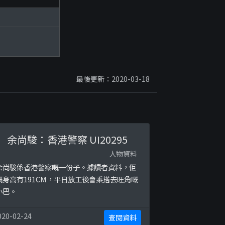
最後更新：2020-03-18
余尚駿：香港警察 UI20295
人物資料
余尚駿係香港警察嘅一份子。據讀者資料，佢
嘅身高有191CM，平日放工後會乘搭去旺角嘅
小巴。
020-02-24
查閱資料