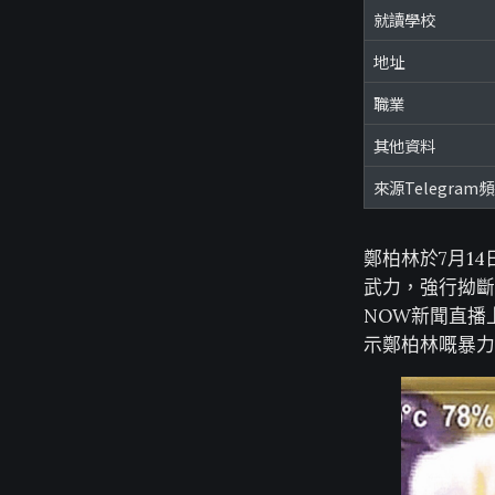
就讀學校
地址
職業
其他資料
來源Telegram
鄭柏林於7月1
武力，強行拗斷
NOW新聞直播
示鄭柏林嘅暴力