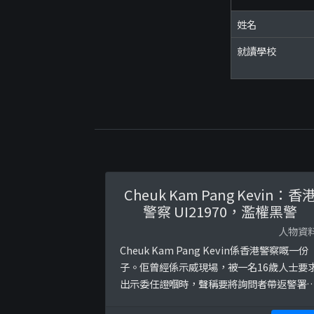
姓名
就讀學校
Cheuk Kam Pang Kevin：香
警察 UI21970，濫權黑警
人物資
Cheuk Kam Pang Kevin係香港警察嘅一份
子。佢曾經係示威現場，被一名16歲人士要
出示委任證嗰時，聲稱要將詢問者帶返警署
又指「你唔好同我講警署係道具」，然後詢