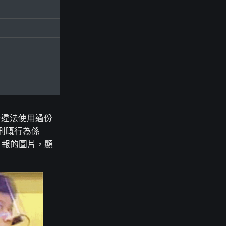
者違法使用過份
刑嘅行為係
日報的圖片，顯