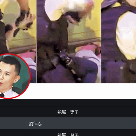
親屬：妻子
劉律心
親屬：兒子