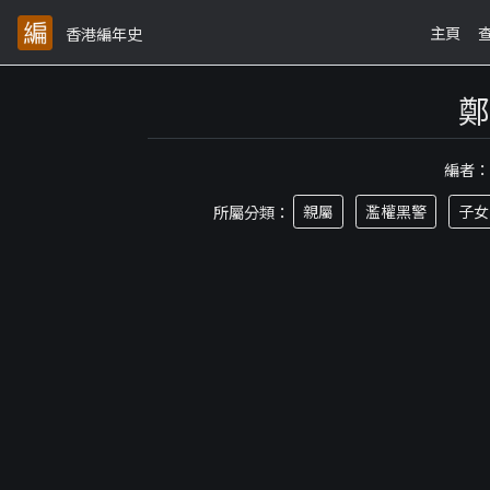
主頁
香港編年史
鄭
編者
所屬分類：
親屬
濫權黑警
子女