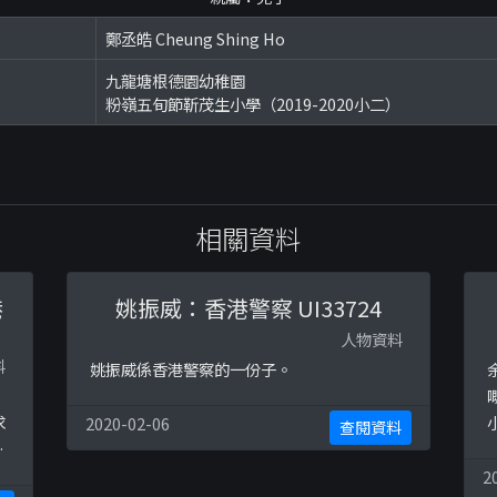
鄭丞皓 Cheung Shing Ho
九龍塘根德園幼稚園
粉嶺五旬節靳茂生小學（2019-2020小二）
相關資料
港
姚振威：香港警察 UI33724
人物資料
料
姚振威係香港警察的一份子。
求
2020-02-06
查閱資料
，
問
2