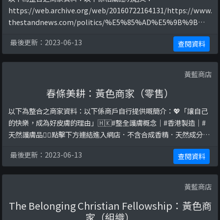
https://web.archive.org/web/20160722164131/https://www.
thestandnews.com/politics/%E5%85%AD%E5%9B%9B%E
5%82%B3%E5%BF%98-1-%E5%B0%8A%E5%AD%90-
最後更新：2023-06-13
查閱資料
%E5%85%AD%E5%9B%9B%E6%9C%AA%E5%AE%8C-%E6
...
黃藍商店
春條美耕：黃色商家（零售）
以下為整合之商家資料：以下係商戶自行提供嘅簡介：💖「讓自己
的快樂，成為好皮膚的理由」🇭🇰#整全護膚概念｜#香港製造｜#
天然護膚品👇🏼點擊下方連結進入網店．不含合成香精．天然成分萃
取．不含化學防腐劑．不含Paraben、SLS 、SLES．不含礦物油．
最後更新：2023-06-13
查閱資料
沒有動物測試以下係相關證明貼文：
https://www.facebook.com/fafachocho2019/posts/8869983
1 ...
黃藍商店
The Belonging Christian Fellowship：黃色商
家（組織）