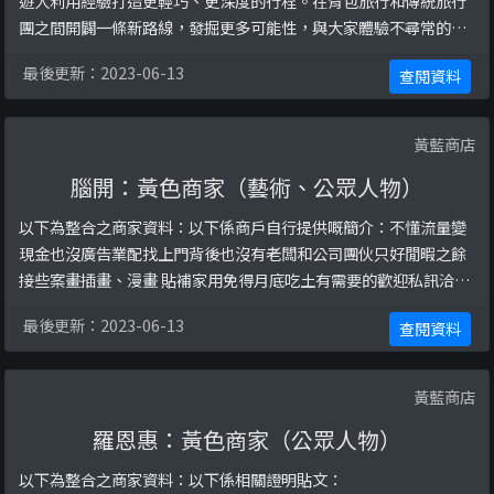
遊人利用經驗打造更輕巧、更深度的行程。在背包旅行和傳統旅行
團之間開闢一條新路線，發掘更多可能性，與大家體驗不尋常的旅
程。以下係相關證明貼文：
最後更新：2023-06-13
查閱資料
https://www.facebook.com/sherpas.hk/posts/22701479166
33208/https://www.facebook.com/sherpas.hk/posts/ ...
黃藍商店
腦開：黃色商家（藝術、公眾人物）
以下為整合之商家資料：以下係商戶自行提供嘅簡介：不懂流量變
現金也沒廣告業配找上門背後也沒有老闆和公司團伙只好閒暇之餘
接些案畫插畫、漫畫 貼補家用免得月底吃土有需要的歡迎私訊洽談
如有好人想要抖內贊助也非常感謝🥰以下係相關證明貼文：
最後更新：2023-06-13
查閱資料
https://www.facebook.com/101322021563545/posts/143941
873968226/
黃藍商店
羅恩惠：黃色商家（公眾人物）
以下為整合之商家資料：以下係相關證明貼文：