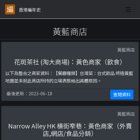
香港編年史
黃藍商店
黃藍商店
花斑茶社 (淘大商場)：黃色商家（飲食）
以下為整合之商家資料：【餐廳種類】台灣菜：台式飲品 終極黃藍
地圖並未就此商店所持的立場表態給出具體原因。
最後更新：2023-06-18
查閱資料
黃藍商店
Narrow Alley HK 橫街窄巷：黃色商家（外賣
店,網店/食品分銷）