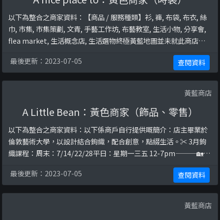
以下為整合之商家資料：【商品 / 服務種類】衫, 褲, 布袋, 布衣, 絲
巾, 市集, 市集策劃, 文青, 手藝工作坊, 布藝教室, 生活小物, 分享會,
flea market, 生活概念店, 生活選物終極黃藍地圖並未就此商店所
持的立場表態給出具體原因。
最後更新：2023-07-05
查閱資料
黃藍商店
A Little Bean：黃色商家（飾品、零售）
以下為整合之商家資料：以下係商戶自行提供嘅簡介：店主畢業於
倫敦藝術大學，以設計結合鉤織，配合創意，點綴生活。✂️ 3月鉤
織課程：周末：7/14/22/28平日：星期一三五 12-7pm———🏡 A
Little Studio📍觀塘駱駝漆大廈三期☎️ 61101281 👇🏻whatsapp以
最後更新：2023-07-05
查閱資料
下係相關證明貼文：
https://www.facebook.com/alittlebean/photo ...
黃藍商店