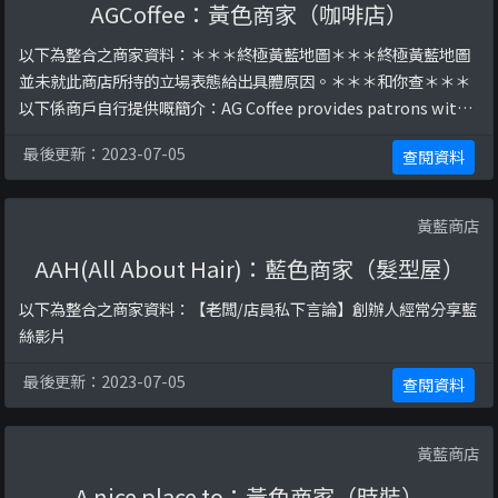
AGCoffee：黃色商家（咖啡店）
以下為整合之商家資料：＊＊＊終極黃藍地圖＊＊＊終極黃藍地圖
並未就此商店所持的立場表態給出具體原因。＊＊＊和你查＊＊＊
以下係商戶自行提供嘅簡介：AG Coffee provides patrons with a
place to chat , read , entertain one another or pass a time …
最後更新：2023-07-05
查閱資料
G/F Cheerful Court Choi Ha Rd 55 , ...
黃藍商店
AAH(All About Hair)：藍色商家（髮型屋）
以下為整合之商家資料：【老闆/店員私下言論】創辦人經常分享藍
絲影片
最後更新：2023-07-05
查閱資料
黃藍商店
A nice place to：黃色商家（時裝）