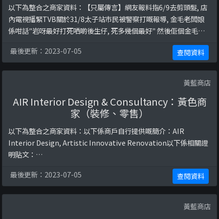
以下為整合之商家資料：【只屬傳言】網友報料指6/9去剪頭髮, 店
內電視播緊TVB關於31/8太子站巿民被警察打嘅報導, 金毛老闆娘
係咁話"岩呀最好打死哂啲後生仔, 死多幾個最好" 然後佢個金毛女
和應 "咪係囉, 搞搞震, 反中國反政府喎, 回歸咗不知幾好!" 另之前都
最後更新：2023-07-05
查閱資料
試過鬧浸大學生講粗口應該被踢出校, 兩母女極藍反而老闆一向冇乜
出聲。
黃藍商店
AIR Interior Design & Consultancy：黃色商
家（裝修、零售）
以下為整合之商家資料：以下係商戶自行提供嘅簡介：AIR
Interior Design, Artistic Innovative Renovation以下係相關證
明貼文：
https://www.facebook.com/AIRInteriorDesign/posts/11947
最後更新：2023-07-05
查閱資料
13744049021https://www.facebook.com/AIRInteriorDesign/
posts/1 ...
黃藍商店