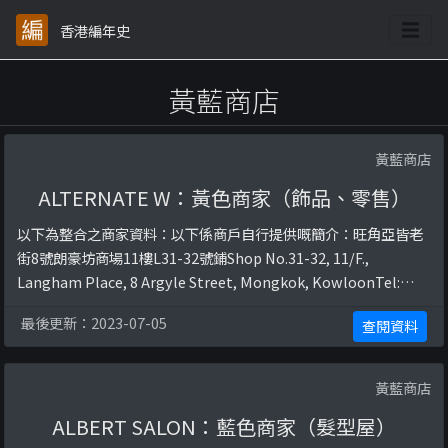
香港編年史
黃藍商店
黃藍商店
ALTERNATE W：黃色商家（飾品、零售）
以下為整合之商家資料：以下係商戶自行提供嘅簡介：旺角亞皆老
街8號朗豪坊商場11樓L31-32號鋪Shop No.31-32, 11/F.,
Langham Place, 8 Argyle Street, Mongkok, KowloonTel:
+852 3709 6694Working hours: 11am-10pm以下係相關證明貼
最後更新：2023-07-05
查閱資料
文：https://www.facebook.com/Alte ...
黃藍商店
ALBERT SALON：藍色商家（髮型屋）