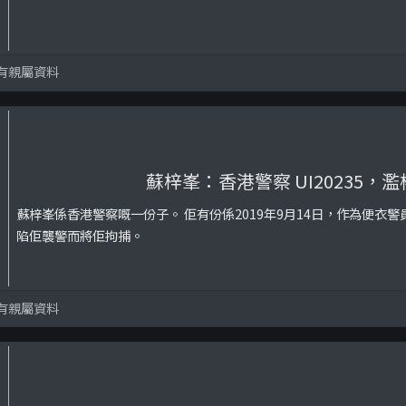
有親屬資料
蘇梓峯：香港警察 UI20235，
蘇梓峯係香港警察嘅一份子。 佢有份係2019年9月14日，作為便衣
陷佢襲警而將佢拘捕。
有親屬資料