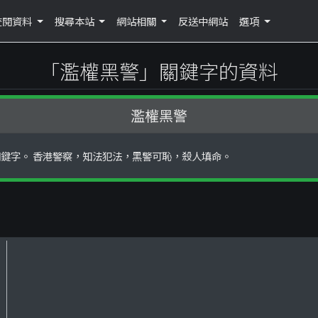
查閱資料
搜尋本站
網站相關
反送中網站
選項
「濫權黑警」關鍵字的資料
濫權黑警
鍵字。 香港警察，知法犯法，黑警可恥，殺人填命。