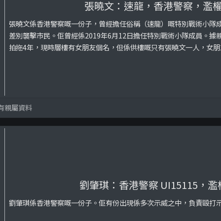
張曉文：速龍，香港警察，濫
張曉文係香港警察嘅一份子，曾經擔任俗稱（速龍）嘅特別戰術小隊
差別襲擊市民。佢曾經係2019年6月12日擔任特別戰術小隊成員。
拍拖4年，現時層樓有女朋友個名，但係供樓嘅只有張曉文一人，女朋
有親屬資料
劉肇琪：香港警察 UI15115，
劉肇琪係香港警察嘅一份子。佢有份出現係多次示威之中，負責毆打