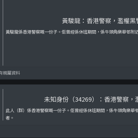
黃駿龍：香港警察，濫權黑
黃駿龍係香港警察嘅一份子。佢曾經係休班期間，係牛頭角樂華邨附
有親屬資料
未知身份（34269）：香港警察，
此人（群）係香港警察嘅一份子。佢曾經係休班期間，係牛頭角樂華
者。