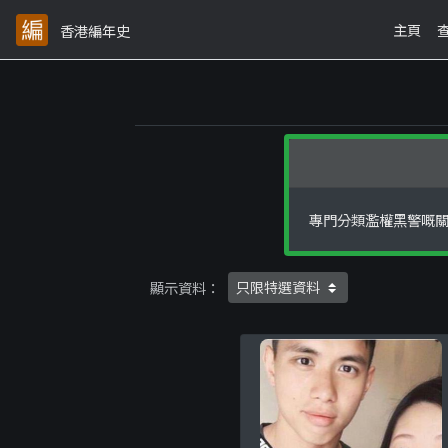
主頁
香港編年史
專門分類濫權黑警嘅關
顯示資料：