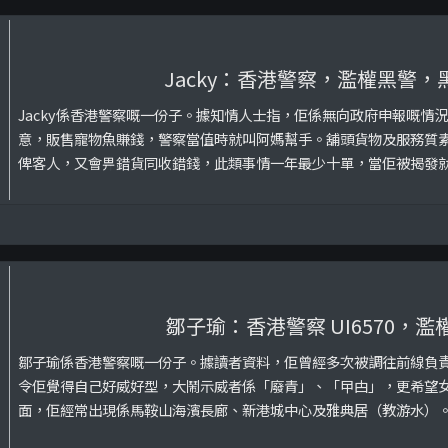
Jacky：香港警察，濫權黑警，
Jacky係香港警察嘅一份子。據知情人士指，佢係無向政府申報嘅情
意，販售寵物魚賺錢，警察當值時就叫阿媽幫手。舖頭貨物及服務質
俾客人，又會畀錯貨同收錯錢，此類事情一年最少十單，當佢被揭發
害者搏同情。佢亦有份為自己嘅生意同黑社會勾結，曾經同藍田黑社
類店舖，但生意亦無起色，經常係唔夠錢返貨嘅情況 ...
鄒子瑜：香港警察 UI6570，濫
鄒子瑜係香港警察嘅一份子。據讀者資料，佢曾經多次被調往前線負
令佢覺得自己好威好型，大鬧示威者係「廢青」、「曱甴」，更希望
面，佢經常出現係馬鞍山海濱長廊、新港城中心及雅典居（教游水）
錢，首場主辦婚禮係2019年11月3日。