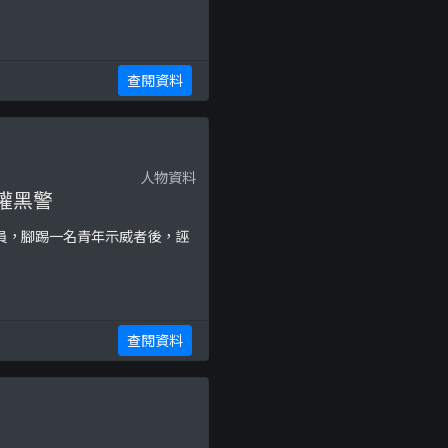
查閱資料
人物資料
濫權黑警
警員，腳踢一名青年示威者後，誣
查閱資料