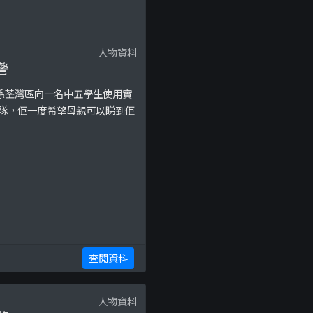
人物資料
警
，係荃灣區向一名中五學生使用實
部隊，佢一度希望母親可以睇到佢
查閱資料
人物資料