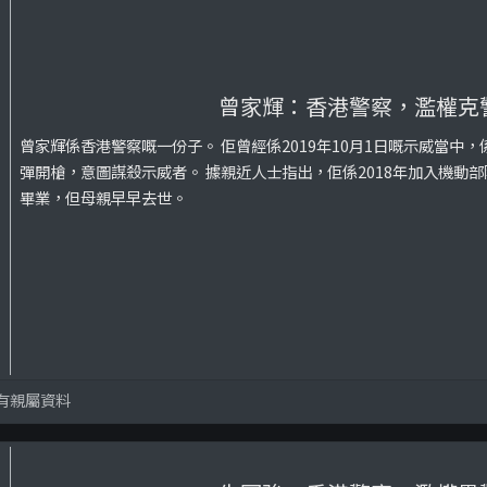
曾家輝：香港警察，濫權克
曾家輝係香港警察嘅一份子。 佢曾經係2019年10月1日嘅示威當中
彈開槍，意圖謀殺示威者。 據親近人士指出，佢係2018年加入機動
畢業，但母親早早去世。
有親屬資料