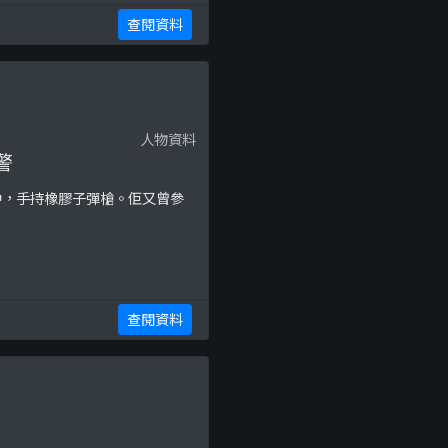
查閱資料
人物資料
警
中，手持橡膠子彈槍。佢又曾參
查閱資料