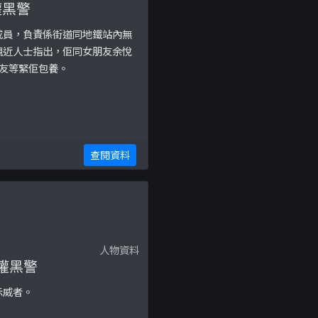
權黑警
成員，負責係街道同地鐵站內無
據親近人士指出，佢同女朋友余悅
友等緊佢包養。
查閱資料
人物資料
濫權黑警
示威者。