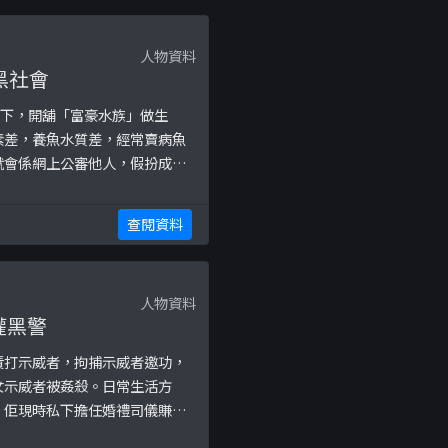
人物資料
黑社會
況下，開舖「富豪水族」做生
素差，養魚水質差，經常賣病魚
就會係網上公審他人，假扮成受
會人士聯手，四圍騷擾及破壞同
查閱資料
人物資料
權黑警
責打示威者，拘捕示威者邀功，
女示威者被姦殺。日常生活方
。佢現時私下擔任婚禮司儀賺