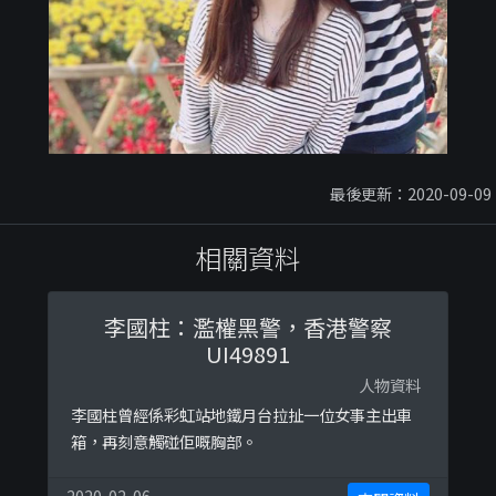
最後更新：2020-09-09
相關資料
李國柱：濫權黑警，香港警察
UI49891
人物資料
李國柱曾經係彩虹站地鐵月台拉扯一位女事主出車
箱，再刻意觸碰佢嘅胸部。
2020-02-06