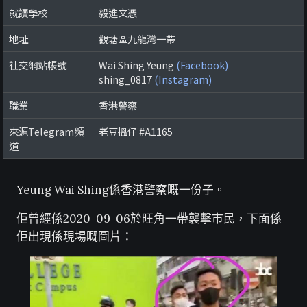
就讀學校
毅進文憑
地址
觀塘區九龍灣一帶
社交網站帳號
Wai Shing Yeung
(Facebook)
shing_0817
(Instagram)
職業
香港警察
來源Telegram頻
老豆搵仔 #A1165
道
Yeung Wai Shing係香港警察嘅一份子。
佢曾經係2020-09-06於旺角一帶襲擊市民，下面係
佢出現係現場嘅圖片：