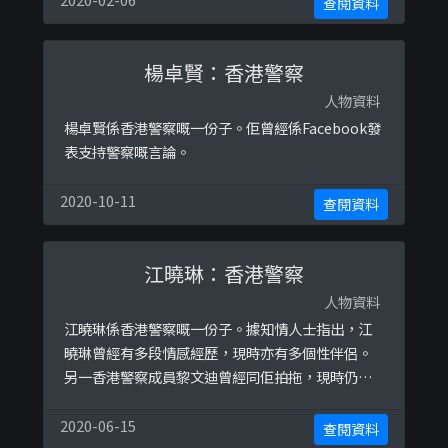
查閱資料
楊卓賢：香港警察
人物資料
楊卓賢係香港警察嘅一份子。佢曾經係Facebook發
表支持警察嘅言論。
2020-10-11
查閱資料
江曉琳：香港警察
人物資料
江曉琳係香港警察嘅一份子。據知情人士指出，江
曉琳曾經有多段情感經歷，現時亦有多個性伴侶。
另一香港警察成員黎文迪曾經同佢拍拖，現時仍然
係佢嘅性伴侶。除此之外，佢亦曾經同成員郭建燊
嘅弟弟都曾經同佢拍拖。呢兩個人都係佢家姐嘅同
2020-06-15
查閱資料