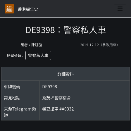
香港編年史
DE9398：警察私人車
編者：陳妍茵
2019-12-12（暴政用車）
警察私人車
所屬分類：
詳細資料
車牌號碼
DE9398
常見地點
秀茂坪警察宿舍
來源Telegram頻
老豆搵車 #A0332
道